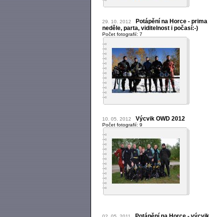
Potápění na Horce - prima
29. 10. 2012
neděle, parta, viditelnost i počasí:-)
Počet fotografií: 7
Výcvik OWD 2012
10. 05. 2012
Počet fotografií: 9
Potápění na Horce - výcvik
02. 05. 2011