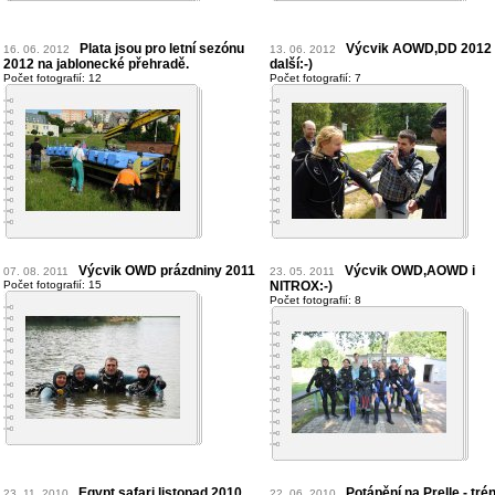
Plata jsou pro letní sezónu
Výcvik AOWD,DD 2012
16. 06. 2012
13. 06. 2012
2012 na jablonecké přehradě.
další:-)
Počet fotografií: 12
Počet fotografií: 7
Výcvik OWD prázdniny 2011
Výcvik OWD,AOWD i
07. 08. 2011
23. 05. 2011
Počet fotografií: 15
NITROX:-)
Počet fotografií: 8
Egypt safari listopad 2010,
Potápění na Prelle - tré
23. 11. 2010
22. 06. 2010