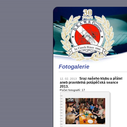
Fotogalerie
Sraz našeho klubu a přátel
12. 02. 2013
aneb pravidelná potápěčská seance
2013.
Počet fotografií: 17