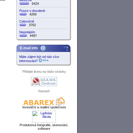
Měsíčně
6424
Pouze o dovolené
4269
Celoročně
3762
Nepotápím
4497
E-mail info
Máte zájem být od nás více
informováni?
Přidejte ikonu na Vaše stránky
Partneři
Investiční a realitní společnost
Produktová fotografie, skenování,
software