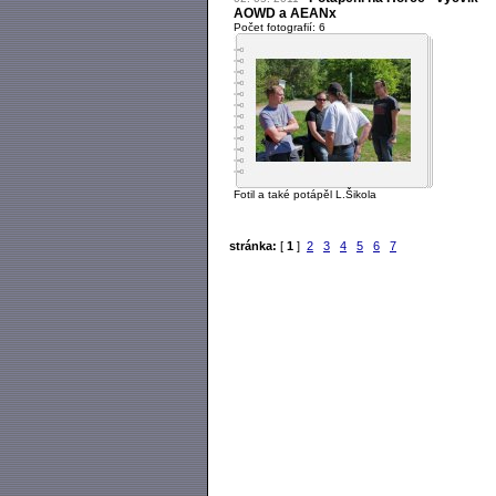
AOWD a AEANx
Počet fotografií: 6
Fotil a také potápěl L.Šikola
stránka:
[
1
]
2
3
4
5
6
7