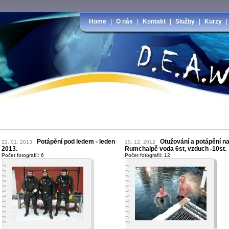
Home
|
O nás
|
Kontakt
|
Služby
|
Kurzy
Potápění pod ledem - leden
Otužování a potápění n
22. 01. 2013
10. 12. 2012
2013.
Rumchalpě voda 6st, vzduch -10st.
Počet fotografií: 6
Počet fotografií: 12