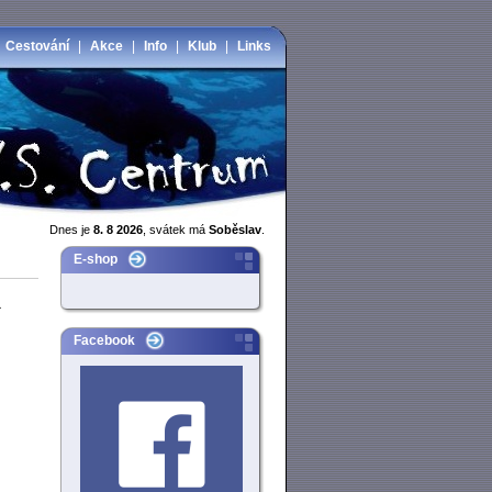
|
Cestování
|
Akce
|
Info
|
Klub
|
Links
Dnes je
8. 8 2026
, svátek má
Soběslav
.
E-shop
a
Facebook