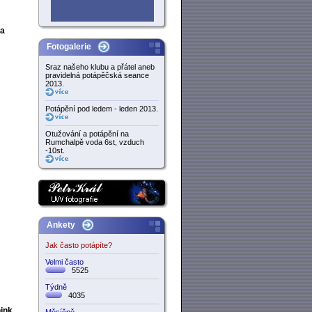
 a
Fotogalerie
Sraz našeho klubu a přátel aneb
pravidelná potápěčská seance
2013.
Potápění pod ledem - leden 2013.
Otužování a potápění na
Rumchalpě voda 6st, vzduch
-10st.
Ankety
Jak často potápíte?
Velmi často
5525
Týdně
4035
nink