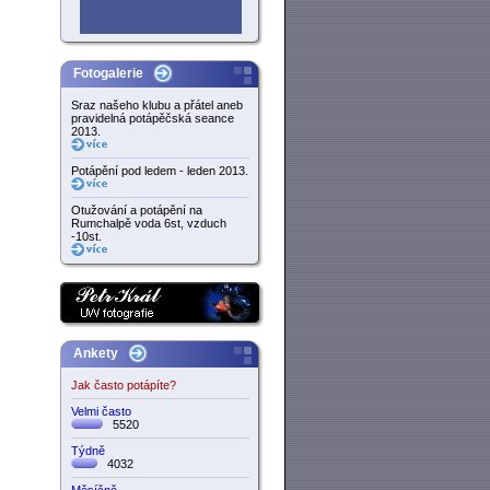
Fotogalerie
Sraz našeho klubu a přátel aneb
pravidelná potápěčská seance
2013.
Potápění pod ledem - leden 2013.
Otužování a potápění na
Rumchalpě voda 6st, vzduch
-10st.
Ankety
Jak často potápíte?
Velmi často
5520
Týdně
4032