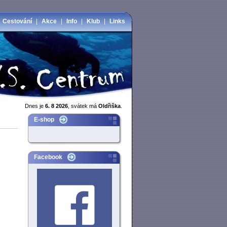
|
Cestování
|
Akce
|
Info
|
Klub
|
Links
Dnes je
6. 8 2026
, svátek má
Oldřiška
.
E-shop
Facebook