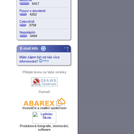
Měsíčně
6417
Pouze o dovolené
4262
Celoročně
3758
Nepotápím
4494
E-mail info
Máte zájem být od nás více
informováni?
Přidejte ikonu na Vaše stránky
Partneři
Investiční a realitní společnost
Produktová fotografie, skenování,
software