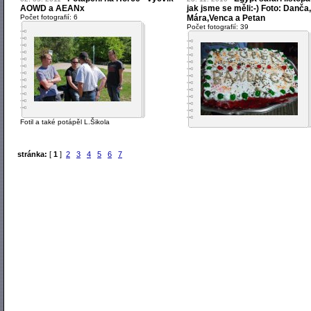
AOWD a AEANx
jak jsme se měli:-) Foto: Danča,
Počet fotografií: 6
Mára,Venca a Petan
Počet fotografií: 39
Fotil a také potápěl L.Šikola
stránka:
[
1
]
2
3
4
5
6
7