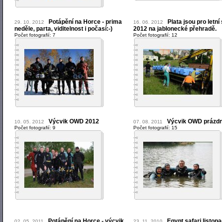
Potápění na Horce - prima
Plata jsou pro letn
29. 10. 2012
16. 06. 2012
neděle, parta, viditelnost i počasí:-)
2012 na jablonecké přehradě.
Počet fotografií: 7
Počet fotografií: 12
Výcvik OWD 2012
Výcvik OWD prázdn
10. 05. 2012
07. 08. 2011
Počet fotografií: 9
Počet fotografií: 15
Potápění na Horce - výcvik
Egypt safari listop
02. 05. 2011
23. 11. 2010