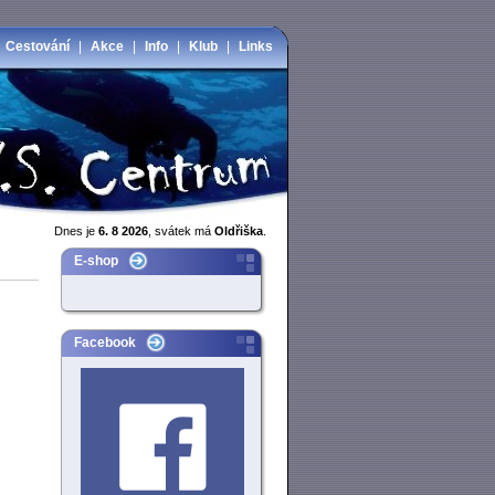
|
Cestování
|
Akce
|
Info
|
Klub
|
Links
Dnes je
6. 8 2026
, svátek má
Oldřiška
.
E-shop
Facebook