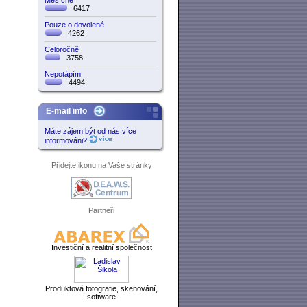
Měsíčně
6417
Pouze o dovolené
4262
Celoročně
3758
Nepotápím
4494
E-mail info
Máte zájem být od nás více
informováni?
Přidejte ikonu na Vaše stránky
Partneři
Investiční a realitní společnost
Produktová fotografie, skenování,
software