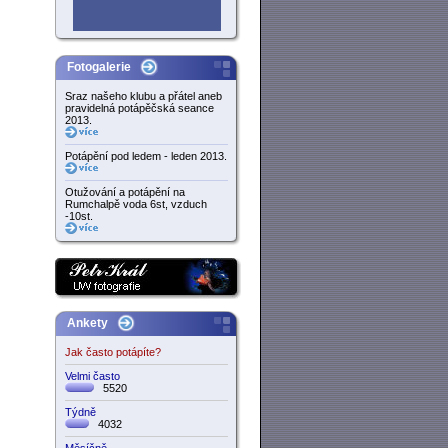
Fotogalerie
Sraz našeho klubu a přátel aneb
pravidelná potápěčská seance
2013.
Potápění pod ledem - leden 2013.
Otužování a potápění na
Rumchalpě voda 6st, vzduch
-10st.
Ankety
Jak často potápíte?
Velmi často
5520
Týdně
4032