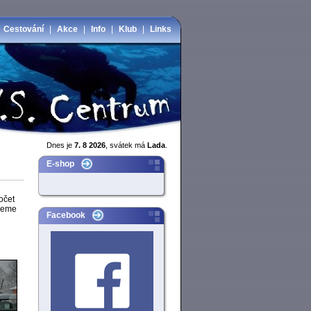
|
Cestování
|
Akce
|
Info
|
Klub
|
Links
Dnes je
7. 8 2026
, svátek má
Lada
.
E-shop
očet
ujeme
Facebook