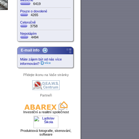
Měsíčně
6419
Pouze o dovolené
4265
Celoročně
3758
Nepotápím
4494
E-mail info
Máte zájem být od nás více
informováni?
Přidejte ikonu na Vaše stránky
Partneři
Investiční a realitní společnost
Produktová fotografie, skenování,
software