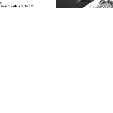
u.
ifikační karta a diplom ?