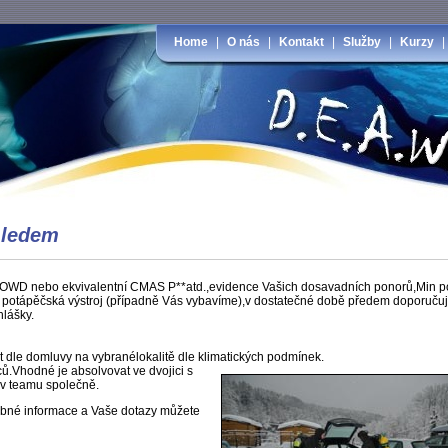
Home
|
O nás
|
Kontakt
|
Služby
|
Kurzy
 ledem
e AOWD nebo ekvivalentní CMAS P**atd.,evidence Vašich dosavadních ponorů,Min p
tní potápěčská výstroj (případně Vás vybavíme),v dostatečné době předem doporuč
hlášky.
t dle domluvy na vybranélokalitě dle klimatických podmínek.
.Vhodné je absolvovat ve dvojici s
v teamu společně.
robné informace a Vaše dotazy můžete