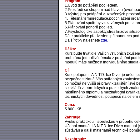
Program:
1.Úvod do potápění pod ledem.
2.Prostředí se stropem nad hlavou (overhea
3.Výstroj pro potápění v uzavřených prostorá
4. Tělesná termoregulace,podchlazení org
5.Plánování spotřeby v uzavřených prostor
6.Plánování ponorů pod led.
7.Psychologické aspekty,stres,krizové situace
Dále praktické předvedení při ponorech pod
Další fotky naleznete
zde.
Délka:
Kurz bude trvat dle Vašich vstupních zkuše
probírána jednotlivá témata z potápění pod
modulů máte možnost individuálního studia 
Cíl:
Kurz potápění I.A.N.T.D. Ice Diver je určen
bezpečnost.Naučí Vás potřebným znalostem a
co možná nejvyšší přípravy k zajištění své 
se skládá z teoretických a praktických znal
nástěnného diplomu a mezinárodní kvalifikačn
technických dovedností potápěčů na celém s
Cena:
5.800,-Kč
Zahrnuje:
Výuku praktickou i teoretickou v průběhu ce
Učební manuál I.A.N.T.D. Ice Diver manual (
zůstává!) a další materiálně technické pomů
Nezahrnuje: