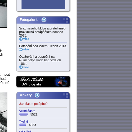
Fotogalerie
Sraz našeho klubu a přátel aneb
pravidelná potápěčská seance
2013.
Potápění pod ledem - leden 2013.
ně
ch
Otužování a potápění na
Rumchalpě voda 6st, vzduch
-10st.
áhnout
terá
včetně
Ankety
Jak často potápíte?
Velmi často
5521
Týdně
4033