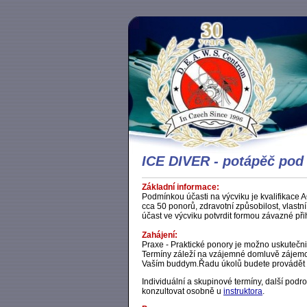
ICE DIVER - potápěč pod
Základní informace:
Podmínkou účasti na výcviku je kvalifikac
cca 50 ponorů, zdravotní způsobilost, vlas
účast ve výcviku potvrdit formou závazné při
Zahájení:
Praxe -
Praktické ponory je možno uskutečni
Termíny záleží na vzájemné domluvě zájemců
Vaším buddym.Řadu úkolů budete provádět 
Individuální a skupinové termíny, další pod
konzultovat osobně u
instruktora
.