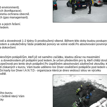
d environment).
ch (konfigurace).
anismu-ochrana obecně.
ech (gas managemant).
 a jejich řešení.
 ledem.
ností a dovednosti 1-2 týdny či prodloužený víkend. Během této doby budou postup
 ledem a uskutečněny Vaše praktické ponory ve volné vodě.Po absolvování povinný
a dokončení.
 pokročilým potápěčům, kteří již od samého začátku, kladou důraz na maximální
 dovednostem při potápění pod ledem.Je určen především pro ty, kteří chtějí dos
bezpečnosti pro tento druh potápění.Po úspěšném absolvování závěrečné zkoušky, k
ostí získaných v kurzu, Vám bude uděleno Ice Diver osvědčení potápěče pod ledem 
í karty Ice Diver I.A.N.T.D.- organizace která je dnes vedoucí silou ve výcviku
větě.
lého kurzu.
v češtině který Vám
cky